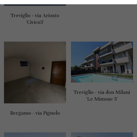
Treviglio - via Ariosto
'Civico3'
Treviglio - via don Milani
'Le Mimose 3'
Bergamo - via Pignolo