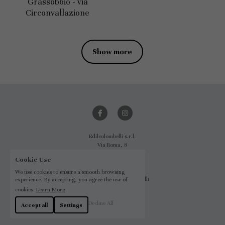
Grassobbio - via
Circonvallazione
Show more
Edilcolombelli s.r.l.
Via Roma, 8
24050, Grassobbio - BG
Cookie Use
P.I. 02524340169
We use cookies to ensure a smooth browsing
Powered by Davide Colombelli
experience. By accepting, you agree the use of
© 2018
cookies.
Learn More
Terms & Conditions
Decline All
Accept all
Settings