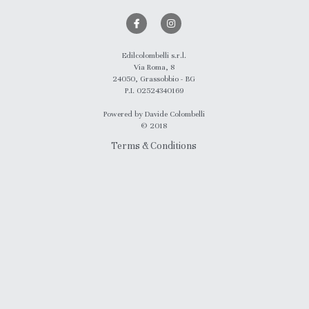
Edilcolombelli s.r.l.
Via Roma, 8
24050, Grassobbio - BG
P.I. 02524340169
Powered by Davide Colombelli
© 2018
Terms & Conditions