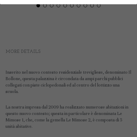
Treviglio - via don Milani 'Le Mimose 1'
5 appartamenti residenziali
MORE DETAILS
Inserito nel nuovo contesto residenziale trevigliese, denominato Il 
Bollone, questa palazzina è circondata da ampi parchi pubblici 
collegati con piste ciclopedonali ed al centro del lottizzo una 
scuola.
La nostra impresa dal 2009 ha realizzato numerose abitazioni in 
questo nuovo contesto; questa in particolare è denominata Le 
Mimose 1, che, come la gemella Le Mimose 2, è composta di 5 
unità abitative.