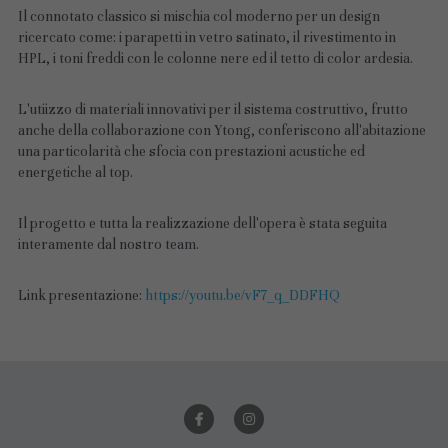
Il connotato classico si mischia col moderno per un design 
ricercato come: i parapetti in vetro satinato, il rivestimento in 
HPL, i toni freddi con le colonne nere ed il tetto di color ardesia.
L'utiizzo di materiali innovativi per il sistema costruttivo, frutto 
anche della collaborazione con Ytong, conferiscono all'abitazione 
una particolarità che sfocia con prestazioni acustiche ed 
energetiche al top.
Il progetto e tutta la realizzazione dell'opera è stata seguita 
interamente dal nostro team.
Link presentazione: 
https://youtu.be/vF7_q_DDFHQ