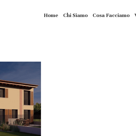
Home
Chi Siamo
Cosa Facciamo
Treviglio - via Fabris
Demolizione e Ricostruzione Cascinale in st