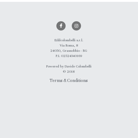
Edilcolombelli s.r.l.
Via Roma, 8
24050, Grassobbio - BG
P.I. 02524340169
Powered by Davide Colombelli
© 2018
Terms & Conditions