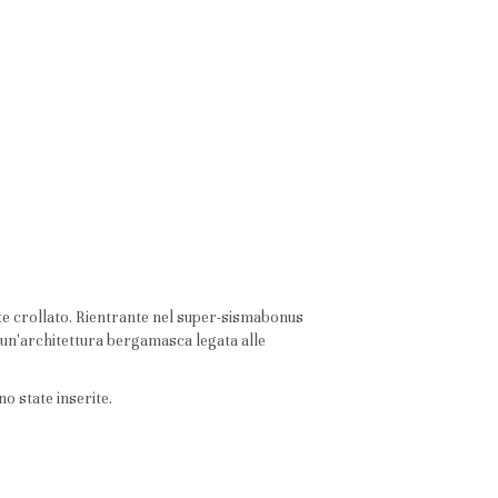
te crollato. Rientrante nel super-sismabonus 
 un'architettura bergamasca legata alle 
o state inserite.  